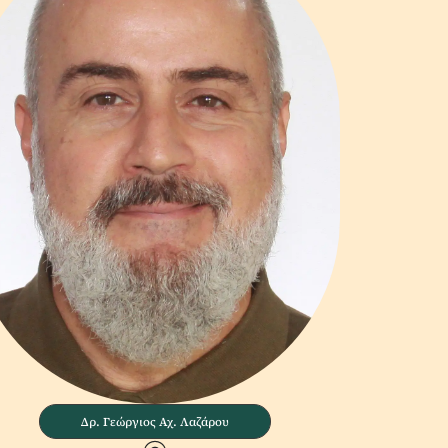
Δρ. Γεώργιος Αχ. Λαζάρου