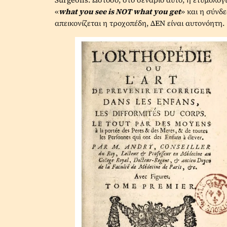
«
what
you
see
is
NOT
what
you
get
» και η σύνδ
απεικονίζεται η τροχοπέδη, ΔΕΝ είναι αυτονόητη.