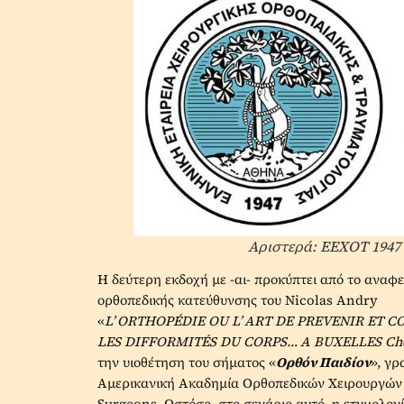
Αριστερά: ΕΕΧΟΤ 1947 
Η δεύτερη εκδοχή με -αι- προκύπτει από το ανα
ορθοπεδικής κατεύθυνσης του Nicolas Andry
«
L’ ORTHOPÉDIE
OU
L’ ART
DE
PREVENIR
ET
CO
LES
DIFFORMITÉS
DU
CORPS… A
BUXELLES
Ch
την υιοθέτηση του σήματος «
Ορθόν Παιδίον
», γρ
Αμερικανική Ακαδημία Ορθοπεδικών Χειρουργών
Surgeons. Ωστόσο, στο σενάριο αυτό, η ετυμολογί