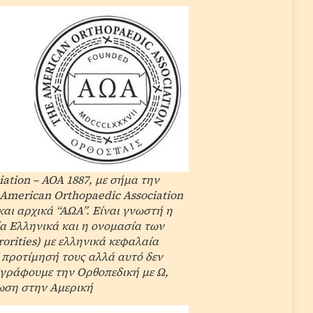
ation – AOA 1887, με σήμα την
 American Orthopaedic Association
ι αρχικά “ΑΩΑ”. Είναι γνωστή η
α Ελληνικά και η ονομασία των
orities) με ελληνικά κεφαλαία
 προτίμησή τους αλλά αυτό δεν
α γράφουμε την Ορθοπεδική με Ω,
πωση στην Αμερική