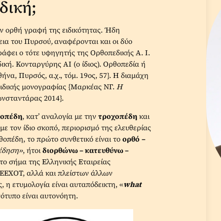
δική;
ν ορθή γραφή της ειδικότητας. Ήδη
εια του Πυρσού
,
αναφέρονται και οι δύο
άφει ο τότε υφηγητής της Ορθοπεδικής Α. Ι.
κή. Κονταργύρης ΑΙ (ο ίδιος). Ορθοπεδία ή
θήνα, Πυρσός, α.χ., τόμ. 19ος, 57}. Η διαμάχη
 ειδικής μονογραφίας {Μαρκέας ΝΓ.
Η
ωνσταντάρας 2014}.
θοπέδη
, κατ’ αναλογία με την
τροχοπέδη
και
ε τον ίδιο σκοπό, περιορισμό της ελευθερίας
οπέδη, το πρώτο συνθετικό είναι το
ορθό
–
έδηση»
, ήτοι
διορθώνω – κατευθύνω –
ο σήμα της Ελληνικής Εταιρείας
 ΕΕΧΟΤ, αλλά και πλείστων άλλων
 η ετυμολογία είναι αυταπόδεικτη, «
what
γότυπο είναι αυτονόητη.