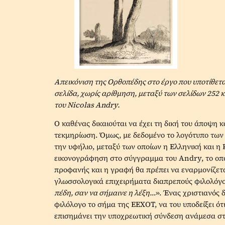
Απεικόνιση της Ορθοπέδης στο έργο που υποτίθετα
σελίδα, χωρίς αρίθμηση, μεταξύ των σελίδων 252 
του Nicolas Andry.
Ο καθένας δικαιούται να έχει τη δική του άποψη κ
τεκμηρίωση. Όμως, με δεδομένο το λογότυπο των
την υφήλιο, μεταξύ των οποίων η Ελληνική και η 
εικονογράφηση στο σύγγραμμα του Andry, το οπο
προφανής και η γραφή θα πρέπει να εναρμονίζετα
γλωσσολογικά επιχειρήματα διαπρεπούς φιλολόγ
πέδη, σαν να σήμαινε η λέξη…
». Ένας χριστιανός 
φιλόλογο το σήμα της ΕΕΧΟΤ, να του υποδείξει ότι
επισημάνει την υποχρεωτική σύνδεση ανάμεσα στο