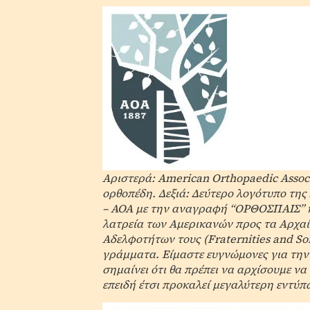
Αριστερά: American Orthopaedic Associ
ορθοπέδη. Δεξιά: Δεύτερο λογότυπο της
– AOA με την αναγραφή “ΟΡΘΟΣΠΑΙΣ” κα
λατρεία των Αμερικανών προς τα Αρχαί
Αδελφοτήτων τους (Fraternities and Sor
γράμματα. Είμαστε ευγνώμονες για την
σημαίνει ότι θα πρέπει να αρχίσουμε ν
επειδή έτσι προκαλεί μεγαλύτερη εντύ