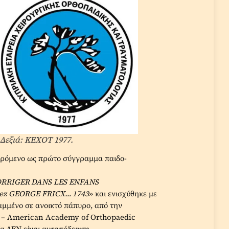
Δεξιά: ΚΕΧΟΤ 1977.
φερόμενο ως πρώτο σύγγραμμα παιδο-
RRIGER DANS
LES
ENFANS
ez
GEORGE
FRICX… 1743
» και ενισχύθηκε με
αμμένο σε ανοικτό πάπυρο, από την
 – American Academy of Orthopaedic
α ΔΕΝ είναι αυταπόδεικτη,