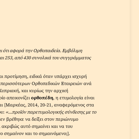
ι ότι αφορά την Ορθοπαιδεία. Εμβόλιμη
και 253, από 430 συνολικά του συγγράμματος
αι προτίμηση, ειδικά όταν υπάρχει ισχυρή
 περισσότερων Ορθοπεδικών Εταιρειών ανά
Κυπριακή, και κυρίως την αρχική
ίο απεικονίζει
ορθοπέδη
, η ετυμολογία είναι
ι {Μαρκέας, 2014, 20-21, αναφερόμενος στα
ου:
«…προϊόν παρετυμολογικής σύνδεσης με το
δεν βρέθηκε να δείξει στον περιώνυμο
 ακριβώς αυτό σημαίνει και να του
 σημαίνον και το σημαινόμενο;}.