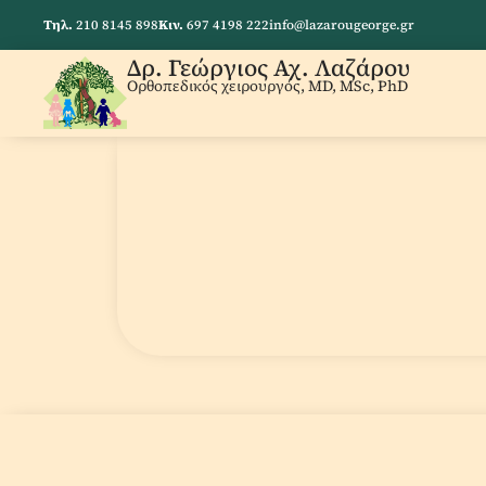
Τηλ.
210 8145 898
Κιν.
697 4198 222
info@lazarougeorge.gr
Δρ. Γεώργιος Αχ. Λαζάρου
Ορθοπεδικός χειρουργός, MD, MSc, PhD