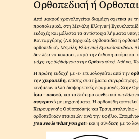
Ορθοπεδική ή Ορθοπαι
Από μακρού χρονολογείται διαμάχη σχετικά με τη
προπολεμικά, στη Μεγάλη Ελληνική Εγκυκλοπαίδ
εκδοχές και μάλιστα τα αντίστοιχα λήμματα υπογρ
Κονταργύρης {ΑΚ (αρχικά). Ορθοπαιδία ή ορθοπεδι
ορθοπεδική.
Μεγά
λη
Ελληνική Εγκυκλοπαί
δεια
. Α
δεν λέει να κοπάσει, παρά την έκδοση ακόμα και
μά
χη
της διφθό
γγου
στην Ορθοπαιδική
. Αθήνα, Κ
Η πρώτη εκδοχή με -ε- ετυμολογείται από την
ορ
την
χειροπέδη
, επίσης συστήματα συγκράτησης, μ
κινήσεων αλλά διαφορετικές εφαρμογές. Στην Ορθ
ίσιο – σωστό
, και το δεύτερο συνθετικό
«πεδάω-π
συγκρατώ
με μηχανήματα. Η ορθοπέδη αποτελεί τ
Χειρουργικής Ορθοπεδικής και Τραυματολογίας –
ορθοπεδικών εταιρειών ανά την υφήλιο. Επομένως,
you see is what you get
» και η σύνδεση με το λο